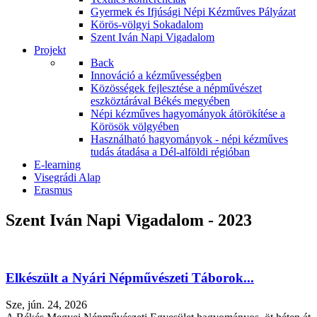
Gyermek és Ifjúsági Népi Kézműves Pályázat
Körös-völgyi Sokadalom
Szent Iván Napi Vigadalom
Projekt
Back
Innováció a kézművességben
Közösségek fejlesztése a népművészet
eszköztárával Békés megyében
Népi kézműves hagyományok átörökítése a
Körösök völgyében
Használható hagyományok - népi kézműves
tudás átadása a Dél-alföldi régióban
E-learning
Visegrádi Alap
Erasmus
Szent Iván Napi Vigadalom - 2023
Elkészült a Nyári Népművészeti Táborok...
Sze, jún. 24, 2026