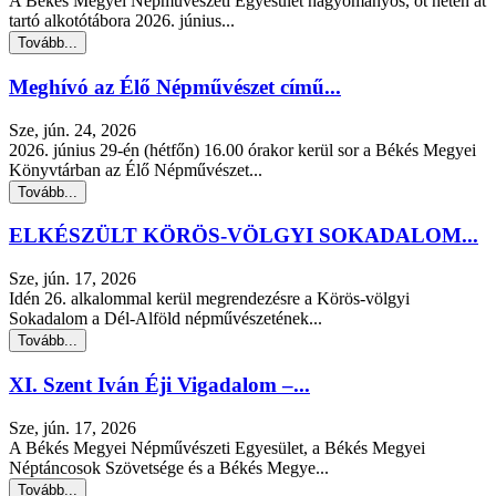
A Békés Megyei Népművészeti Egyesület hagyományos, öt héten át
tartó alkotótábora 2026. június...
Tovább...
Meghívó az Élő Népművészet című...
Sze, jún. 24, 2026
2026. június 29-én (hétfőn) 16.00 órakor kerül sor a Békés Megyei
Könyvtárban az Élő Népművészet...
Tovább...
ELKÉSZÜLT KÖRÖS-VÖLGYI SOKADALOM...
Sze, jún. 17, 2026
Idén 26. alkalommal kerül megrendezésre a Körös-völgyi
Sokadalom a Dél-Alföld népművészetének...
Tovább...
XI. Szent Iván Éji Vigadalom –...
Sze, jún. 17, 2026
A Békés Megyei Népművészeti Egyesület, a Békés Megyei
Néptáncosok Szövetsége és a Békés Megye...
Tovább...