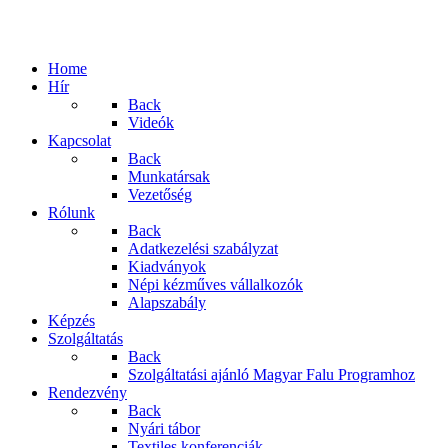
Home
Hír
Back
Videók
Kapcsolat
Back
Munkatársak
Vezetőség
Rólunk
Back
Adatkezelési szabályzat
Kiadványok
Népi kézműves vállalkozók
Alapszabály
Képzés
Szolgáltatás
Back
Szolgáltatási ajánló Magyar Falu Programhoz
Rendezvény
Back
Nyári tábor
Textiles konferenciák