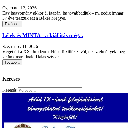
Cs, márc. 12, 2026
Egy hagyomány akkor él igazán, ha továbbadjuk – mi pedig immár
37 éve tesszük ezt a Békés Megyei...
Tovább...
Lélek és MINTA - a kiállítás még...
Sze, márc. 11, 2026
Véget ért a XX. Jubileumi Népi Textilfesztivál, de az élmények még
velünk maradnak. Hálás szívvel...
Tovább...
Keresés
Keresés