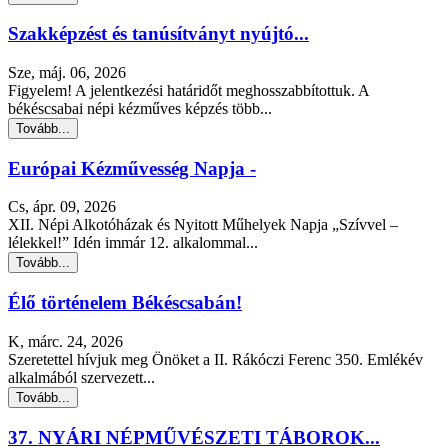
Szakképzést és tanúsítványt nyújtó...
Sze, máj. 06, 2026
Figyelem! A jelentkezési határidőt meghosszabbítottuk. A
békéscsabai népi kézműves képzés több...
Tovább...
Európai Kézművesség Napja -
Cs, ápr. 09, 2026
XII. Népi Alkotóházak és Nyitott Műhelyek Napja „Szívvel –
lélekkel!” Idén immár 12. alkalommal...
Tovább...
Élő történelem Békéscsabán!
K, márc. 24, 2026
Szeretettel hívjuk meg Önöket a II. Rákóczi Ferenc 350. Emlékév
alkalmából szervezett...
Tovább...
37. NYÁRI NÉPMŰVÉSZETI TÁBOROK...