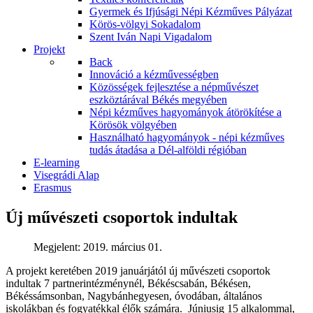
Gyermek és Ifjúsági Népi Kézműves Pályázat
Körös-völgyi Sokadalom
Szent Iván Napi Vigadalom
Projekt
Back
Innováció a kézművességben
Közösségek fejlesztése a népművészet
eszköztárával Békés megyében
Népi kézműves hagyományok átörökítése a
Körösök völgyében
Használható hagyományok - népi kézműves
tudás átadása a Dél-alföldi régióban
E-learning
Visegrádi Alap
Erasmus
Új művészeti csoportok indultak
Megjelent: 2019. március 01.
A projekt keretében 2019 januárjától új művészeti csoportok
indultak 7 partnerintézménynél, Békéscsabán, Békésen,
Békéssámsonban, Nagybánhegyesen, óvodában, általános
iskolákban és fogyatékkal élők számára. Júniusig 15 alkalommal,