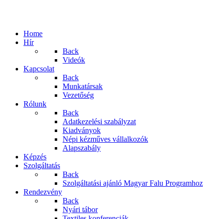
Home
Hír
Back
Videók
Kapcsolat
Back
Munkatársak
Vezetőség
Rólunk
Back
Adatkezelési szabályzat
Kiadványok
Népi kézműves vállalkozók
Alapszabály
Képzés
Szolgáltatás
Back
Szolgáltatási ajánló Magyar Falu Programhoz
Rendezvény
Back
Nyári tábor
Textiles konferenciák