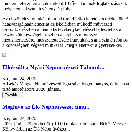
minden helyszínen alkalmanként 10 fővel tartanak foglalkozásokat,
melyeken sokszínű tevékenység folyik.
Az előző félévi munkákat projekt-mérföldkő keretében értékeltük. A
hatásvizsgálataink szerint az iskolákban működő művészeti
csoportok részben a manuális tevékenykedtetéssel fejlesztették a
résztvevők készségeit, részben a népi kézművesség
megismertetésére, megszerettetésére irányultak, s ami szintén fontos,
a közösségben végzett munkát is „megízleltették” a gyerekekkel.
Elkészült a Nyári Népművészeti Táborok...
Sze, jún. 24, 2026
A Békés Megyei Népművészeti Egyesület hagyományos, öt héten át
tartó alkotótábora 2026. június...
Tovább...
Meghívó az Élő Népművészet című...
Sze, jún. 24, 2026
2026. június 29-én (hétfőn) 16.00 órakor kerül sor a Békés Megyei
Könyvtárban az Élő Népművészet...