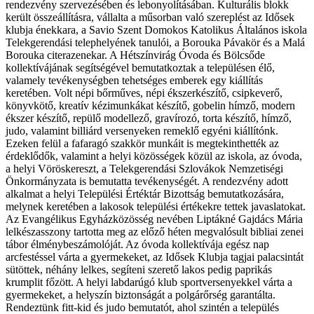
rendezvény szervezésében és lebonyolításában. Kulturális blokk
került összeállításra, vállalta a műsorban való szereplést az Idősek
klubja énekkara, a Savio Szent Domokos Katolikus Általános iskola
Telekgerendási telephelyének tanulói, a Borouka Pávakör és a Malá
Borouka citerazenekar. A Hétszínvirág Óvoda és Bölcsőde
kollektívájának segítségével bemutatkoztak a településen élő,
valamely tevékenységben tehetséges emberek egy kiállítás
keretében. Volt népi bőrműves, népi ékszerkészítő, csipkeverő,
könyvkötő, kreatív kézimunkákat készítő, gobelin hímző, modern
ékszer készítő, repülő modellező, gravírozó, torta készítő, hímző,
judo, valamint billiárd versenyeken remeklő egyéni kiállítónk.
Ezeken felül a fafaragó szakkör munkáit is megtekinthették az
érdeklődők, valamint a helyi közösségek közül az iskola, az óvoda,
a helyi Vöröskereszt, a Telekgerendási Szlovákok Nemzetiségi
Önkormányzata is bemutatta tevékenységét. A rendezvény adott
alkalmat a helyi Települési Értéktár Bizottság bemutatkozására,
melynek keretében a lakosok települési értékekre tettek javaslatokat.
Az Evangélikus Egyházközösség nevében Liptákné Gajdács Mária
lelkészasszony tartotta meg az előző héten megvalósult bibliai zenei
tábor élménybeszámolóját. Az óvoda kollektívája egész nap
arcfestéssel várta a gyermekeket, az Idősek Klubja tagjai palacsintát
sütöttek, néhány lelkes, segíteni szerető lakos pedig paprikás
krumplit főzött. A helyi labdarúgó klub sportversenyekkel várta a
gyermekeket, a helyszín biztonságát a polgárőrség garantálta.
Rendeztünk fitt-kid és judo bemutatót, ahol szintén a település