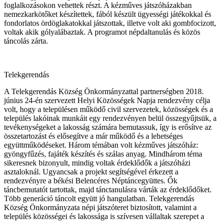
foglalkozásokon vehettek részt. A kézműves játszóházakban
nemezkarkötőket készítettek, fából készült ügyességi játékokkal és
fondorlatos ördöglakatokkal játszottak, illetve volt aki gombfocizott,
voltak akik gólyalábaztak. A programot népdaltanulás és közös
táncolás zárta.
Telekgerendás
A Telekgerendás Község Önkormányzattal partnerségben 2018.
június 24-én szervezett Helyi Közösségek Napja rendezvény célja
volt, hogy a településen működő civil szervezetek, közösségek és a
település lakóinak munkáit egy rendezvényen belül összegyűjtsük, a
tevékenységeket a lakosság számára bemutassuk, így is erősítve az
összetartozást és elősegítve a már működő és a lehetséges
együttműködéseket. Három témában volt kézműves játszóház:
gyöngyfűzés, fajáték készítés és szálas anyag. Mindhárom téma
sikeresnek bizonyult, mindig voltak érdeklődők a játszóházi
asztaloknál. Ugyancsak a projekt segítségével érkezett a
rendezvényre a békési Belencéres Néptáncegyüttes. Ők
táncbemutatót tartottak, majd tánctanulásra várták az érdeklődőket.
Több generáció táncolt együtt jó hangulatban. Telekgerendás
Község Önkormányzata népi játszóteret biztosított, valamint a
település közösségei és lakossága is szívesen vállaltak szerepet a