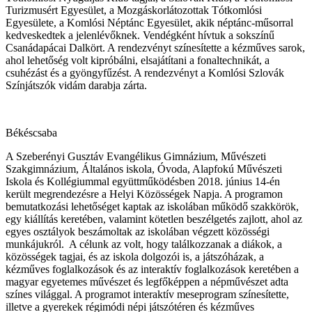
Turizmusért Egyesület, a Mozgáskorlátozottak Tótkomlósi
Egyesülete, a Komlósi Néptánc Egyesület, akik néptánc-műsorral
kedveskedtek a jelenlévőknek. Vendégként hívtuk a sokszínű
Csanádapácai Dalkört. A rendezvényt színesítette a kézműves sarok,
ahol lehetőség volt kipróbálni, elsajátítani a fonaltechnikát, a
csuhézást és a gyöngyfűzést. A rendezvényt a Komlósi Szlovák
Színjátszók vidám darabja zárta.
Békéscsaba
A Szeberényi Gusztáv Evangélikus Gimnázium, Művészeti
Szakgimnázium, Általános iskola, Óvoda, Alapfokú Művészeti
Iskola és Kollégiummal együttműködésben 2018. június 14-én
került megrendezésre a Helyi Közösségek Napja. A programon
bemutatkozási lehetőséget kaptak az iskolában működő szakkörök,
egy kiállítás keretében, valamint kötetlen beszélgetés zajlott, ahol az
egyes osztályok beszámoltak az iskolában végzett közösségi
munkájukról. A célunk az volt, hogy találkozzanak a diákok, a
közösségek tagjai, és az iskola dolgozói is, a játszóházak, a
kézműves foglalkozások és az interaktív foglalkozások keretében a
magyar egyetemes művészet és legfőképpen a népművészet adta
színes világgal. A programot interaktív meseprogram színesítette,
illetve a gyerekek régimódi népi játszótéren és kézműves