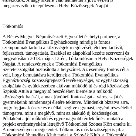
érdeklődők. A nagy sikerre való tekintettel a jövő évben is
megszervezik a településen a Helyi Közösségek Napját.
Tótkomlós
A Békés Megyei Népművészeti Egyesület és helyi partnere, a
Tótkomlósi Evangélikus Egyházközség mindig is fontos
szempontnak tartotta a közösségek megőrzését, életben tartását,
fejlesztését, támogatását. Ezekkel az alapokkal kezdte szervezni és
megvalósítani 2018. május 12-én, Tótkomlóson a Helyi Közösségek
Napját. A rendezvénynek a Tótkomlósi Evangélikus
Szeretetszolgálat biztosította a helyszínét. Az esemény fontos célja
volt, hogy bemutatásra kerüljenek a Tótkomlósi Evangélikus
Egyházközség közösségfejlesztő tevékenységei, az egyházközség
szolgálata és gyülekezetben aktívan működő új és régi közösségek.
Szpisák Attila a megnyitó beszédében kiemelte a működő
közösségek hatását, annak jövőbeli fontosságát a város, saját és
gyermekeink mindennapi életére tekintve. Mindenkit bíztatva arra,
hogy fogjanak össze és e céllal, segítve egymást, egyéni részvétellel
támogatva, mint a meglévő, mint az alakuló új közösségeket.
Példaként a jól működő és egyre nagyobb érdeklődést mutató a
projekt eredményeként létrejövő Tótkomlósi Szőttes Kört emelte ki.
A rendezvényen megjelentek Tótkomlós más közösségei is pl. a
Tótkomlósi Nyugdíjas Klub tagjai, a Szlovák Klub, a Tótkomlósi