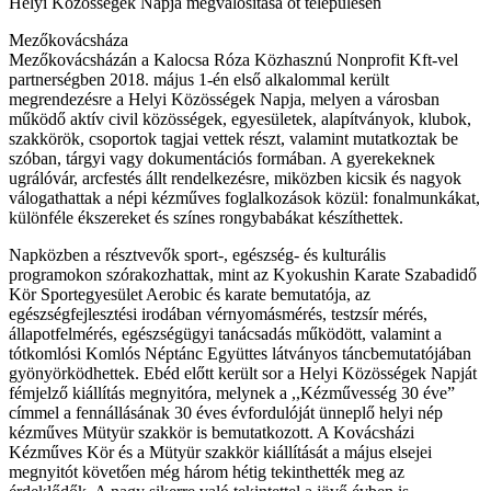
Helyi Közösségek Napja megvalósítása öt településen
Mezőkovácsháza
Mezőkovácsházán a Kalocsa Róza Közhasznú Nonprofit Kft-vel
partnerségben 2018. május 1-én első alkalommal került
megrendezésre a Helyi Közösségek Napja, melyen a városban
működő aktív civil közösségek, egyesületek, alapítványok, klubok,
szakkörök, csoportok tagjai vettek részt, valamint mutatkoztak be
szóban, tárgyi vagy dokumentációs formában. A gyerekeknek
ugrálóvár, arcfestés állt rendelkezésre, miközben kicsik és nagyok
válogathattak a népi kézműves foglalkozások közül: fonalmunkákat,
különféle ékszereket és színes rongybabákat készíthettek.
Napközben a résztvevők sport-, egészség- és kulturális
programokon szórakozhattak, mint az Kyokushin Karate Szabadidő
Kör Sportegyesület Aerobic és karate bemutatója, az
egészségfejlesztési irodában vérnyomásmérés, testzsír mérés,
állapotfelmérés, egészségügyi tanácsadás működött, valamint a
tótkomlósi Komlós Néptánc Együttes látványos táncbemutatójában
gyönyörködhettek. Ebéd előtt került sor a Helyi Közösségek Napját
fémjelző kiállítás megnyitóra, melynek a ,,Kézművesség 30 éve”
címmel a fennállásának 30 éves évfordulóját ünneplő helyi nép
kézműves Mütyür szakkör is bemutatkozott. A Kovácsházi
Kézműves Kör és a Mütyür szakkör kiállítását a május elsejei
megnyitót követően még három hétig tekinthették meg az