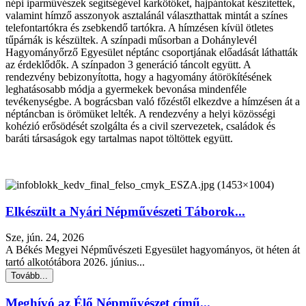
népi iparművészek segítségével karkötőket, hajpántokat készítettek,
valamint hímző asszonyok asztalánál választhattak mintát a színes
telefontartókra és zsebkendő tartókra. A hímzésen kívül ötletes
tűpárnák is készültek. A színpadi műsorban a Dohánylevél
Hagyományőrző Egyesület néptánc csoportjának előadását láthatták
az érdeklődők. A színpadon 3 generáció táncolt együtt. A
rendezvény bebizonyította, hogy a hagyomány átörökítésének
leghatásosabb módja a gyermekek bevonása mindenféle
tevékenységbe. A bográcsban való főzéstől elkezdve a hímzésen át a
néptáncban is örömüket lelték. A rendezvény a helyi közösségi
kohézió erősödését szolgálta és a civil szervezetek, családok és
baráti társaságok egy tartalmas napot töltöttek együtt.
Elkészült a Nyári Népművészeti Táborok...
Sze, jún. 24, 2026
A Békés Megyei Népművészeti Egyesület hagyományos, öt héten át
tartó alkotótábora 2026. június...
Tovább...
Meghívó az Élő Népművészet című...