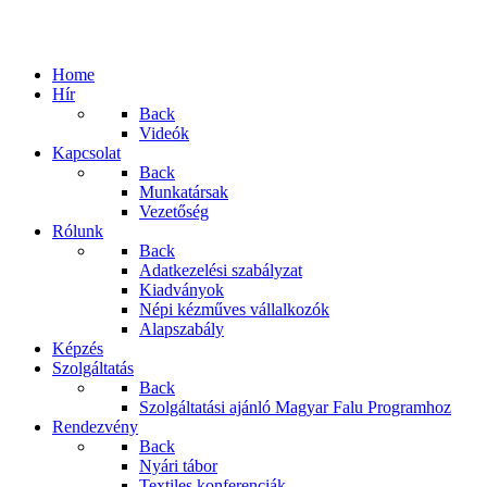
Home
Hír
Back
Videók
Kapcsolat
Back
Munkatársak
Vezetőség
Rólunk
Back
Adatkezelési szabályzat
Kiadványok
Népi kézműves vállalkozók
Alapszabály
Képzés
Szolgáltatás
Back
Szolgáltatási ajánló Magyar Falu Programhoz
Rendezvény
Back
Nyári tábor
Textiles konferenciák