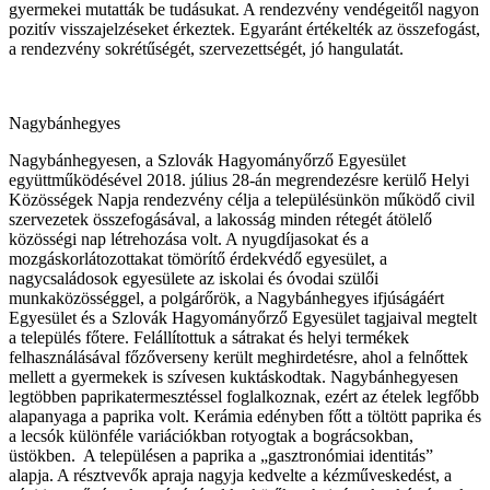
gyermekei mutatták be tudásukat. A rendezvény vendégeitől nagyon
pozitív visszajelzéseket érkeztek. Egyaránt értékelték az összefogást,
a rendezvény sokrétűségét, szervezettségét, jó hangulatát.
Nagybánhegyes
Nagybánhegyesen, a Szlovák Hagyományőrző Egyesület
együttműködésével 2018. július 28-án megrendezésre kerülő Helyi
Közösségek Napja rendezvény célja a településünkön működő civil
szervezetek összefogásával, a lakosság minden rétegét átölelő
közösségi nap létrehozása volt. A nyugdíjasokat és a
mozgáskorlátozottakat tömörítő érdekvédő egyesület, a
nagycsaládosok egyesülete az iskolai és óvodai szülői
munkaközösséggel, a polgárőrök, a Nagybánhegyes ifjúságáért
Egyesület és a Szlovák Hagyományőrző Egyesület tagjaival megtelt
a település főtere. Felállítottuk a sátrakat és helyi termékek
felhasználásával főzőverseny került meghirdetésre, ahol a felnőttek
mellett a gyermekek is szívesen kuktáskodtak. Nagybánhegyesen
legtöbben paprikatermesztéssel foglalkoznak, ezért az ételek legfőbb
alapanyaga a paprika volt. Kerámia edényben főtt a töltött paprika és
a lecsók különféle variációkban rotyogtak a bográcsokban,
üstökben. A településen a paprika a „gasztronómiai identitás”
alapja. A résztvevők apraja nagyja kedvelte a kézműveskedést, a