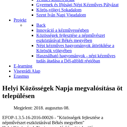
Gyermek és Ifjúsági Népi Kézműves Pályázat
Körös-völgyi Sokadalom
Szent Iván Napi Vigadalom
Projekt
Back
Innováció a kézművességben
Közösségek fejlesztése a népművészet
eszköztárával Békés megyében
Népi kézműves hagyományok átörökítése a
Körösök völgyében
Használható hagyományok - népi kézműves
tudás átadása a Dél-alföldi régióban
E-learning
Visegrádi Alap
Erasmus
Helyi Közösségek Napja megvalósítása öt
településen
Megjelent: 2018. augusztus 08.
EFOP-1.3.5-16-2016-00026 - "Közösségek fejlesztése a
népművészet eszköztárával Békés megyében"