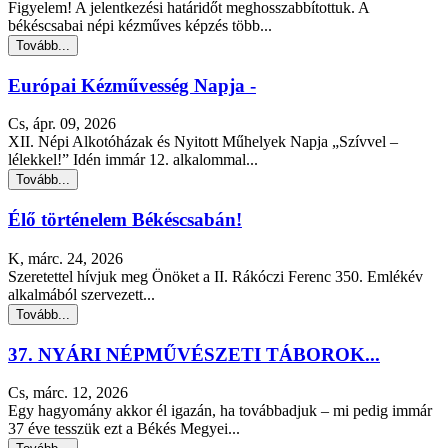
Figyelem! A jelentkezési határidőt meghosszabbítottuk. A
békéscsabai népi kézműves képzés több...
Tovább...
Európai Kézművesség Napja -
Cs, ápr. 09, 2026
XII. Népi Alkotóházak és Nyitott Műhelyek Napja „Szívvel –
lélekkel!” Idén immár 12. alkalommal...
Tovább...
Élő történelem Békéscsabán!
K, márc. 24, 2026
Szeretettel hívjuk meg Önöket a II. Rákóczi Ferenc 350. Emlékév
alkalmából szervezett...
Tovább...
37. NYÁRI NÉPMŰVÉSZETI TÁBOROK...
Cs, márc. 12, 2026
Egy hagyomány akkor él igazán, ha továbbadjuk – mi pedig immár
37 éve tesszük ezt a Békés Megyei...