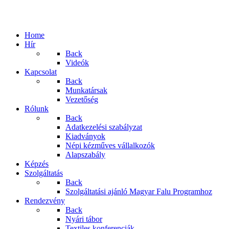
Home
Hír
Back
Videók
Kapcsolat
Back
Munkatársak
Vezetőség
Rólunk
Back
Adatkezelési szabályzat
Kiadványok
Népi kézműves vállalkozók
Alapszabály
Képzés
Szolgáltatás
Back
Szolgáltatási ajánló Magyar Falu Programhoz
Rendezvény
Back
Nyári tábor
Textiles konferenciák