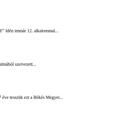
l!” Idén immár 12. alkalommal...
lmából szervezett...
éve tesszük ezt a Békés Megyei...