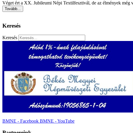
Véget ért a XX. Jubileumi Népi Textilfesztivál, de az élmények még v
Tovább...
Keresés
Keresés
BMNE - Facebook
BMNE - YouTube
Partnereink