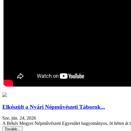
Elkészült a Nyári Népművészeti Táborok...
Sze, jún. 24, 2026
A Békés Megyei Népművészeti Egyesület hagyományos, öt héten át tar
Tovább...