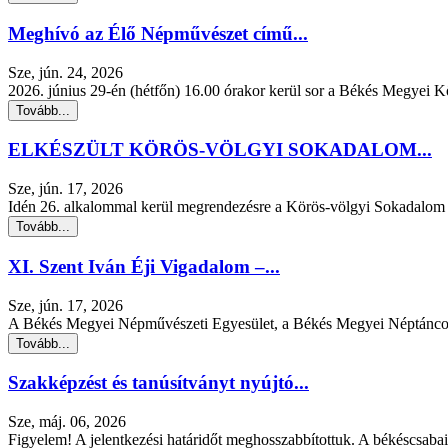
Meghívó az Élő Népművészet című...
Sze, jún. 24, 2026
2026. június 29-én (hétfőn) 16.00 órakor kerül sor a Békés Megyei 
Tovább...
ELKÉSZÜLT KÖRÖS-VÖLGYI SOKADALOM...
Sze, jún. 17, 2026
Idén 26. alkalommal kerül megrendezésre a Körös-völgyi Sokadalom 
Tovább...
XI. Szent Iván Éji Vigadalom –...
Sze, jún. 17, 2026
A Békés Megyei Népművészeti Egyesület, a Békés Megyei Néptáncos
Tovább...
Szakképzést és tanúsítványt nyújtó...
Sze, máj. 06, 2026
Figyelem! A jelentkezési határidőt meghosszabbítottuk. A békéscsaba