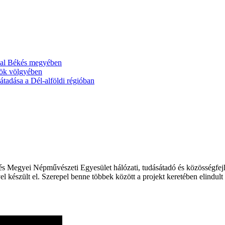
ával Békés megyében
ök völgyében
tadása a Dél-alföldi régióban
 Megyei Népművészeti Egyesület hálózati, tudásátadó és közösségfejles
el készült el. Szerepel benne többek között a projekt keretében elindul