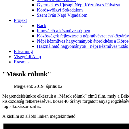
Gyermek és Ifjúsági Népi Kézműves Pályázat
Körös-völgyi Sokadalom
Szent Iván Napi Vigadalom
Projekt
Back
Innováció a kézművességben
Közösségek fejlesztése a népművészet eszköztár
Népi kézműves hagyományok átörökítése a Körös
Használható hagyományok - népi kézműves tudás á
E-learning
Visegrádi Alap
Erasmus
"Mások rólunk"
Megjelent: 2019. április 02.
Megrendelésünkre elkészült a „Mások rólunk” című film, mely a Békés
kisközösség felkeresésével, közel 40 órányi forgatott anyag rögzítésév
foglalkozássorozat is.
A kisfilm az alábbi linken megtekinthető: