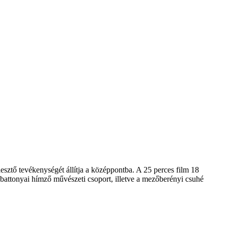
ztő tevékenységét állítja a középpontba. A 25 perces film 18
t battonyai hímző művészeti csoport, illetve a mezőberényi csuhé