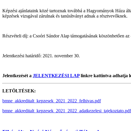
Képzési ajánlataink közé tartoznak továbbá a Hagyományok Háza által a
képzések vizsgával zárulnak és tanúsítványt adnak a résztvevőknek.
Részvételi díj: a Csoóri Sándor Alap támogatásának köszönhetően az e
Jelentkezési határidő: 2021. november 30.
Jelentkezését a
JELENTKEZÉSI LAP
linkre kattintva adhatja l
LETÖLTÉSEK:
bmne_akkreditalt_kepzesek_2021_2022_felhivas.pdf
bmne_akkreditalt_kepzesek_2021_2022_adatkezelesi_tajekoztato.pdf