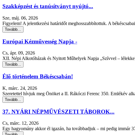
Szakképzést és tanúsítványt nyújtó...
Sze, máj. 06, 2026
Figyelem! A jelentkezési határidőt meghosszabbítottuk. A békéscsaba
Tovább...
Európai Kézművesség Napja -
Cs, ápr. 09, 2026
XII. Népi Alkotóházak és Nyitott Műhelyek Napja „Szívvel – lélekke
Tovább...
Élő történelem Békéscsabán!
K, márc. 24, 2026
Szeretettel hívjuk meg Önöket a II. Rákóczi Ferenc 350. Emlékév alka
Tovább...
37. NYÁRI NÉPMŰVÉSZETI TÁBOROK...
Cs, márc. 12, 2026
Egy hagyomány akkor él igazán, ha továbbadjuk – mi pedig immár 37 
Tovább...