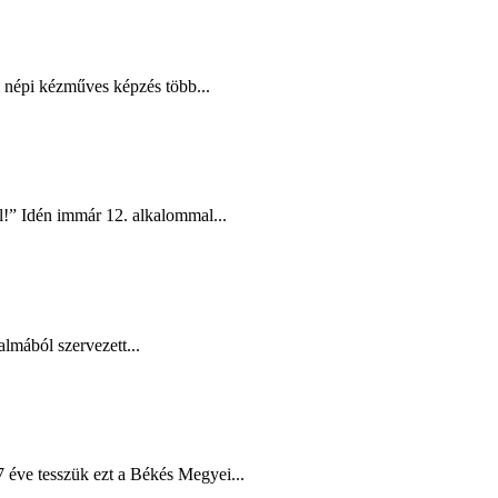
i népi kézműves képzés több...
l!” Idén immár 12. alkalommal...
lmából szervezett...
éve tesszük ezt a Békés Megyei...