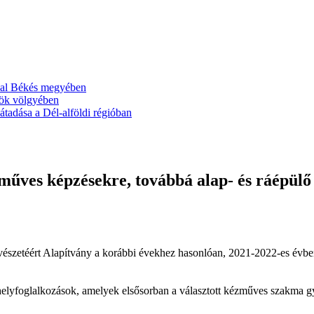
ával Békés megyében
ök völgyében
tadása a Dél-alföldi régióban
zműves képzésekre, továbbá alap- és ráépülő
etéért Alapítvány a korábbi évekhez hasonlóan, 2021-2022-es évben
elyfoglalkozások, amelyek elsősorban a választott kézműves szakma gyak