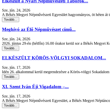
Elkészült a Nyári Népművészeti Táborok...
Sze, jún. 24, 2026
A Békés Megyei Népművészeti Egyesület hagyományos, öt héten át tar
Tovább...
Meghívó az Élő Népművészet című...
Sze, jún. 24, 2026
2026. június 29-én (hétfőn) 16.00 órakor kerül sor a Békés Megyei 
Tovább...
ELKÉSZÜLT KÖRÖS-VÖLGYI SOKADALOM...
Sze, jún. 17, 2026
Idén 26. alkalommal kerül megrendezésre a Körös-völgyi Sokadalom 
Tovább...
XI. Szent Iván Éji Vigadalom –...
Sze, jún. 17, 2026
A Békés Megyei Népművészeti Egyesület, a Békés Megyei Néptáncos
Tovább...