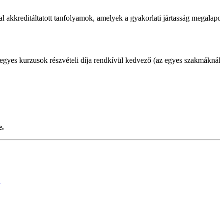
kkreditáltatott tanfolyamok, amelyek a gyakorlati jártasság megalapozás
gyes kurzusok részvételi díja rendkívül kedvező (az egyes szakmáknál 
e.