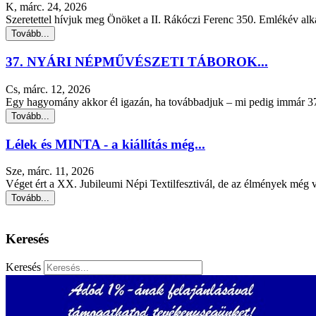
K, márc. 24, 2026
Szeretettel hívjuk meg Önöket a II. Rákóczi Ferenc 350. Emlékév alka
Tovább...
37. NYÁRI NÉPMŰVÉSZETI TÁBOROK...
Cs, márc. 12, 2026
Egy hagyomány akkor él igazán, ha továbbadjuk – mi pedig immár 37 
Tovább...
Lélek és MINTA - a kiállítás még...
Sze, márc. 11, 2026
Véget ért a XX. Jubileumi Népi Textilfesztivál, de az élmények még v
Tovább...
Keresés
Keresés