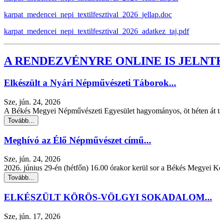
karpat_medencei_nepi_textilfesztival_2026_jellap.doc
karpat_medencei_nepi_textilfesztival_2026_adatkez_taj.pdf
A RENDEZVÉNYRE ONLINE IS JELN
Elkészült a Nyári Népművészeti Táborok...
Sze, jún. 24, 2026
A Békés Megyei Népművészeti Egyesület hagyományos, öt héten át tar
Tovább...
Meghívó az Élő Népművészet című...
Sze, jún. 24, 2026
2026. június 29-én (hétfőn) 16.00 órakor kerül sor a Békés Megyei 
Tovább...
ELKÉSZÜLT KÖRÖS-VÖLGYI SOKADALOM...
Sze, jún. 17, 2026