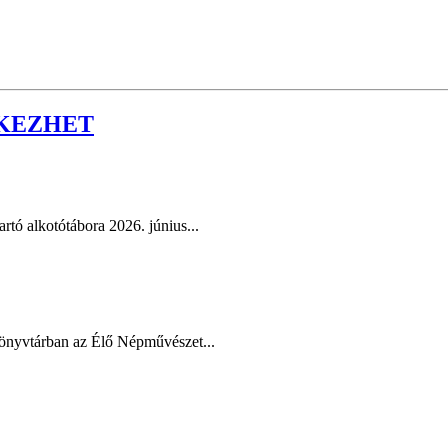
TKEZHET
tó alkotótábora 2026. június...
Könyvtárban az Élő Népművészet...