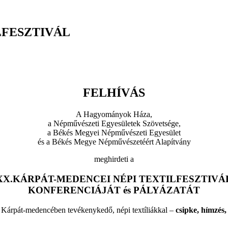
LFESZTIVÁL
FELHÍVÁS
A Hagyományok Háza,
a Népművészeti Egyesületek Szövetsége,
a Békés Megyei Népművészeti Egyesület
és a Békés Megye Népművészetéért Alapítvány
meghirdeti a
XX.KÁRPÁT-MEDENCEI NÉPI TEXTILFESZTIVÁ
KONFERENCIÁJÁT és PÁLYÁZATÁT
a a Kárpát-medencében tevékenykedő, népi textíliákkal –
csipke, hímzés,