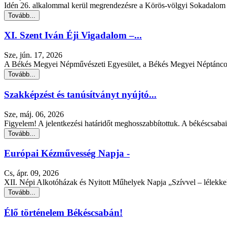
Idén 26. alkalommal kerül megrendezésre a Körös-völgyi Sokadalom 
Tovább...
XI. Szent Iván Éji Vigadalom –...
Sze, jún. 17, 2026
A Békés Megyei Népművészeti Egyesület, a Békés Megyei Néptáncos
Tovább...
Szakképzést és tanúsítványt nyújtó...
Sze, máj. 06, 2026
Figyelem! A jelentkezési határidőt meghosszabbítottuk. A békéscsaba
Tovább...
Európai Kézművesség Napja -
Cs, ápr. 09, 2026
XII. Népi Alkotóházak és Nyitott Műhelyek Napja „Szívvel – lélekke
Tovább...
Élő történelem Békéscsabán!