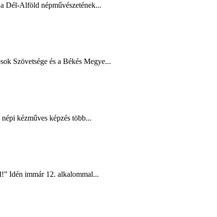
a Dél-Alföld népművészetének...
ok Szövetsége és a Békés Megye...
i népi kézműves képzés több...
l!” Idén immár 12. alkalommal...