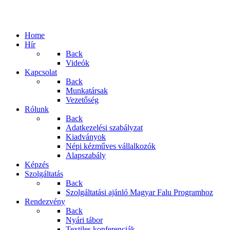
Home
Hír
Back
Videók
Kapcsolat
Back
Munkatársak
Vezetőség
Rólunk
Back
Adatkezelési szabályzat
Kiadványok
Népi kézműves vállalkozók
Alapszabály
Képzés
Szolgáltatás
Back
Szolgáltatási ajánló Magyar Falu Programhoz
Rendezvény
Back
Nyári tábor
Textiles konferenciák