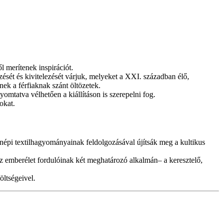
l merítenek inspirációt.
zését és kivitelezését várjuk, melyeket a XXI. században élő,
ek a férfiaknak szánt öltözetek.
nyomtatva vélhetően a kiállításon is szerepelni fog.
okat.
népi textilhagyományainak feldolgozásával újítsák meg a kultikus
az emberélet fordulóinak két meghatározó alkalmán– a keresztelő,
ltségeivel.