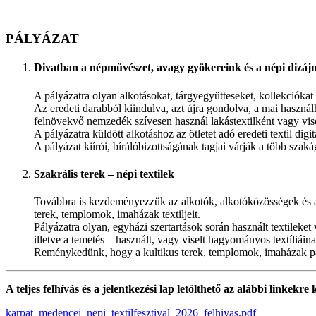
PÁLYÁZAT
Divatban a népművészet, avagy gyökereink és a népi dizáj
A pályázatra olyan alkotásokat, tárgyegyütteseket, kollekciókat
Az eredeti darabból kiindulva, azt újra gondolva, a mai használ
felnövekvő nemzedék szívesen használ lakástextilként vagy vise
A pályázatra küldött alkotáshoz az ötletet adó eredeti textil dig
A pályázat kiírói, bírálóbizottságának tagjai várják a több sza
Szakrális terek – népi textilek
Továbbra is kezdeményezzük az alkotók, alkotóközösségek és a 
terek, templomok, imaházak textiljeit.
Pályázatra olyan, egyházi szertartások során használt textilek
illetve a temetés – használt, vagy viselt hagyományos textíliáina
Reménykedünk, hogy a kultikus terek, templomok, imaházak pál
A teljes felhívás és a jelentkezési lap letölthető az alábbi linkekre 
karpat_medencei_nepi_textilfesztival_2026_felhivas.pdf