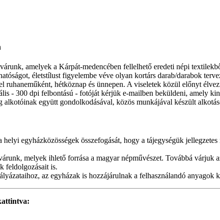
n
 várunk, amelyek a Kárpát-medencében fellelhető eredeti népi textilekbő
hatóságot, életstílust figyelembe véve olyan kortárs darab/darabok terve
l ruhaneműként, hétköznap és ünnepen. A viseletek közül előnyt élvezn
itális - 300 dpi felbontású - fotóját kérjük e-mailben beküldeni, amely ki
kág alkotóinak együtt gondolkodásával, közös munkájával készült alkotás
helyi egyházközösségek összefogását, hogy a tájegységük jellegzetes 
et várunk, melyek ihlető forrása a magyar népművészet. Továbbá várjuk 
k feldolgozásait is.
yázataihoz, az egyházak is hozzájárulnak a felhasználandó anyagok kö
kattintva: