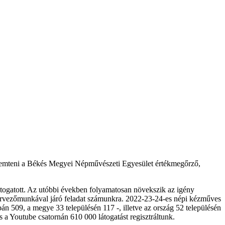
eremteni a Békés Megyei Népművészeti Egyesület értékmegőrző,
átogatott. Az utóbbi években folyamatosan növekszik az igény
szervezőmunkával járó feladat számunkra. 2022-23-24-es népi kézműves
 509, a megye 33 településén 117 -, illetve az ország 52 településén
a Youtube csatornán 610 000 látogatást regisztráltunk.