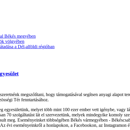
ával Békés megyében
ök völgyében
tadása a Dél-alföldi régióban
gyesület
szeretnénk megszólítani, hogy támogatásával segítsen anyagi alapot t
össégi Tér fenntartásához.
g egyesületünk, melyet több mint 100 ezer ember vett igénybe, vagy l
gosan 70 szolgáltatást lát el szervezetünk, melyek mindegyike komoly 
ósult meg. Eseményeinket többségében Békés vármegyében - Békéscsabán
 Az évi eseményeinkről a honlapokon, a Facebookon, az Instagramon és 