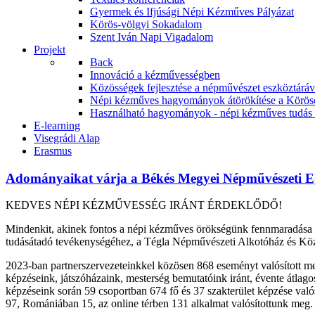
Gyermek és Ifjúsági Népi Kézműves Pályázat
Körös-völgyi Sokadalom
Szent Iván Napi Vigadalom
Projekt
Back
Innováció a kézművességben
Közösségek fejlesztése a népművészet eszköztár
Népi kézműves hagyományok átörökítése a Körös
Használható hagyományok - népi kézműves tudás á
E-learning
Visegrádi Alap
Erasmus
Adományaikat várja a Békés Megyei Népművészeti E
KEDVES NÉPI KÉZMŰVESSÉG IRÁNT ÉRDEKLŐDŐ!
Mindenkit, akinek fontos a népi kézműves örökségünk fennmaradása 
tudásátadó tevékenységéhez, a Tégla Népművészeti Alkotóház és Köz
2023-ban partnerszervezeteinkkel közösen 868 eseményt valósított me
képzéseink, játszóházaink, mesterség bemutatóink iránt, évente átla
képzéseink során 59 csoportban 674 fő és 37 szakterület képzése val
97, Romániában 15, az online térben 131 alkalmat valósítottunk meg.