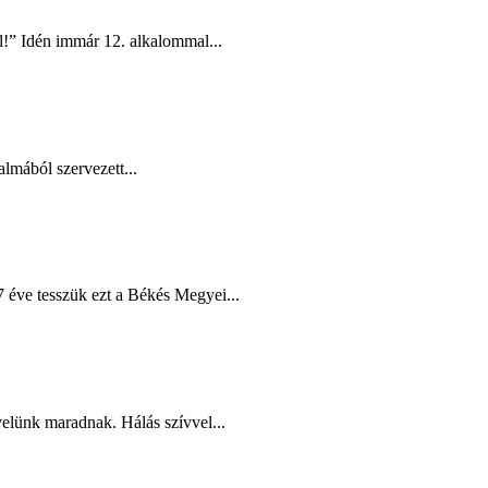
l!” Idén immár 12. alkalommal...
lmából szervezett...
éve tesszük ezt a Békés Megyei...
elünk maradnak. Hálás szívvel...