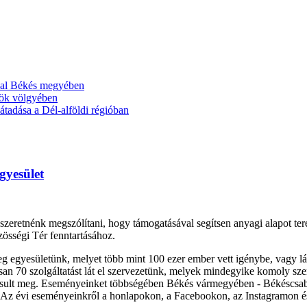
ával Békés megyében
ök völgyében
tadása a Dél-alföldi régióban
gyesület
szeretnénk megszólítani, hogy támogatásával segítsen anyagi alapot t
össégi Tér fenntartásához.
g egyesületünk, melyet több mint 100 ezer ember vett igénybe, vagy l
gosan 70 szolgáltatást lát el szervezetünk, melyek mindegyike komoly 
ósult meg. Eseményeinket többségében Békés vármegyében - Békéscsabán
 Az évi eseményeinkről a honlapokon, a Facebookon, az Instagramon és 