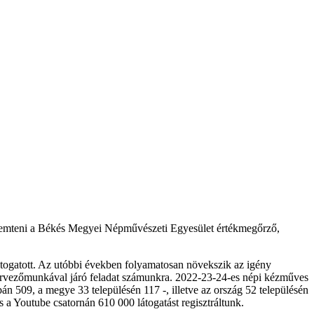
eremteni a Békés Megyei Népművészeti Egyesület értékmegőrző,
átogatott. Az utóbbi években folyamatosan növekszik az igény
szervezőmunkával járó feladat számunkra. 2022-23-24-es népi kézműves
 509, a megye 33 településén 117 -, illetve az ország 52 településén
a Youtube csatornán 610 000 látogatást regisztráltunk.