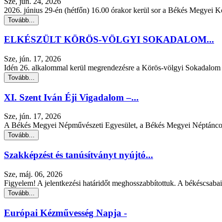
Sze, jún. 24, 2026
2026. június 29-én (hétfőn) 16.00 órakor kerül sor a Békés Megyei 
Tovább...
ELKÉSZÜLT KÖRÖS-VÖLGYI SOKADALOM...
Sze, jún. 17, 2026
Idén 26. alkalommal kerül megrendezésre a Körös-völgyi Sokadalom 
Tovább...
XI. Szent Iván Éji Vigadalom –...
Sze, jún. 17, 2026
A Békés Megyei Népművészeti Egyesület, a Békés Megyei Néptáncos
Tovább...
Szakképzést és tanúsítványt nyújtó...
Sze, máj. 06, 2026
Figyelem! A jelentkezési határidőt meghosszabbítottuk. A békéscsaba
Tovább...
Európai Kézművesség Napja -