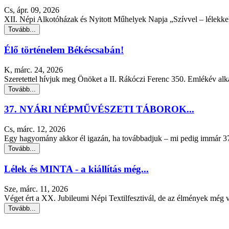
Cs, ápr. 09, 2026
XII. Népi Alkotóházak és Nyitott Műhelyek Napja „Szívvel – lélekke
Tovább...
Élő történelem Békéscsabán!
K, márc. 24, 2026
Szeretettel hívjuk meg Önöket a II. Rákóczi Ferenc 350. Emlékév alka
Tovább...
37. NYÁRI NÉPMŰVÉSZETI TÁBOROK...
Cs, márc. 12, 2026
Egy hagyomány akkor él igazán, ha továbbadjuk – mi pedig immár 37 
Tovább...
Lélek és MINTA - a kiállítás még...
Sze, márc. 11, 2026
Véget ért a XX. Jubileumi Népi Textilfesztivál, de az élmények még v
Tovább...