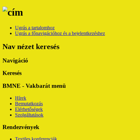
Ugrás a tartalomhoz
Ugrás a főnavigációhoz és a bejelentkezéshez
Nav nézet keresés
Navigáció
Keresés
BMNE - Vakbarát menü
Hírek
Bemutatkozás
Elérhetőségek
Szolgáltatások
Rendezvények
Textiles konferenciák