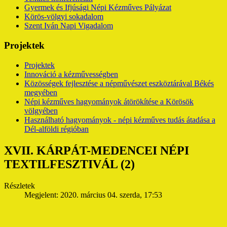
Gyermek és Ifjúsági Népi Kézműves Pályázat
Körös-völgyi sokadalom
Szent Iván Napi Vigadalom
Projektek
Projektek
Innováció a kézművességben
Közösségek fejlesztése a népművészet eszköztárával Békés
megyében
Népi kézműves hagyományok átörökítése a Körösök
völgyében
Használható hagyományok - népi kézműves tudás átadása a
Dél-alföldi régióban
XVII. KÁRPÁT-MEDENCEI NÉPI
TEXTILFESZTIVÁL (2)
Részletek
Megjelent: 2020. március 04. szerda, 17:53