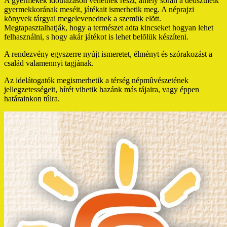
A gyermekek idõutazáson vehetnek részt, amely során a dédszüleik
gyermekkorának meséit, játékait ismerhetik meg. A néprajzi
könyvek tárgyai megelevenednek a szemük elõtt.
Megtapasztalhatják, hogy a természet adta kincseket hogyan lehet
felhasználni, s hogy akár játékot is lehet belõlük készíteni.
A rendezvény egyszerre nyújt ismeretet, élményt és szórakozást a
család valamennyi tagjának.
Az idelátogatók megismerhetik a térség népmûvészetének
jellegzetességeit, hírét vihetik hazánk más tájaira, vagy éppen
határainkon túlra.