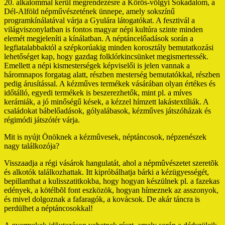
20. alkalommal kerül megrendezésre a Körös-völgyi Sokadalom, a
Dél-Alföld népművészetének ünnepe, amely sokszínű
programkínálatával várja a Gyulára látogatókat. A fesztivál a
világviszonylatban is fontos magyar népi kultúra szinte minden
elemét megjeleníti a kínálatban. A néptáncelőadások során a
legfiatalabbaktól a szépkorúakig minden korosztály bemutatkozási
lehetőséget kap, hogy gazdag folklórkincsünket megismertessék.
Emellett a népi kismesterségek képviselői is jelen vannak a
háromnapos forgatag alatt, részben mesterség bemutatókkal, részben
pedig árusítással. A kézműves termékek vásárában olyan értékes és
időtálló, egyedi termékek is beszerezhetők, mint pl. a míves
kerámiák, a jó minőségű kések, a kézzel hímzett lakástextíliák. A
családokat bábelőadások, gólyalábasok, kézműves játszóházak és
régimódi játszótér várja.
Mit is nyújt Önöknek a kézmûvesek, néptáncosok, népzenészek
nagy találkozója?
Visszaadja a régi vásárok hangulatát, ahol a népmûvészetet szeretõk
és alkotók találkozhattak. Itt kipróbálhatja bárki a kézügyességét,
bepillanthat a kulisszatitkokba, hogy hogyan készülnek pl. a fazekas
edények, a kötélbõl font eszközök, hogyan hímeznek az asszonyok,
és mivel dolgoznak a fafaragók, a kovácsok. De akár táncra is
perdülhet a néptáncosokkal!