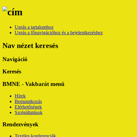
Ugrás a tartalomhoz
Ugrás a főnavigációhoz és a bejelentkezéshez
Nav nézet keresés
Navigáció
Keresés
BMNE - Vakbarát menü
Hírek
Bemutatkozás
Elérhetőségek
Szolgáltatások
Rendezvények
Textiles konferenciák