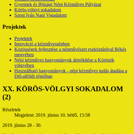
Gyermek és Ifjúsági Népi Kézműves Pályázat
Körös-völgyi sokadalom
Szent Iván Napi Vigadalom
Projektek
Projektek
Innováció a kézművességben
Közösségek fejlesztése a népművészet eszköztárával Békés
megyében
Népi kézműves hagyományok átörökítése a Körösök
völgyében
Használható hagyományok - népi kézműves tudás átadása a
Dél-alföldi régióban
XX. KÖRÖS-VÖLGYI SOKADALOM
(2)
Részletek
Megjelent: 2019. június 10. hétfő, 15:58
2019. június 28 - 30.