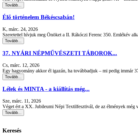
Tovább...
Élő történelem Békéscsabán!
K, márc. 24, 2026
Szeretettel hívjuk meg Önöket a II. Rákóczi Ferenc 350. Emlékév alka
Tovább...
37. NYÁRI NÉPMŰVÉSZETI TÁBOROK...
Cs, márc. 12, 2026
Egy hagyomány akkor él igazán, ha továbbadjuk – mi pedig immár 37 
Tovább...
Lélek és MINTA - a kiállítás még...
Sze, márc. 11, 2026
Véget ért a XX. Jubileumi Népi Textilfesztivál, de az élmények még v
Tovább...
Keresés