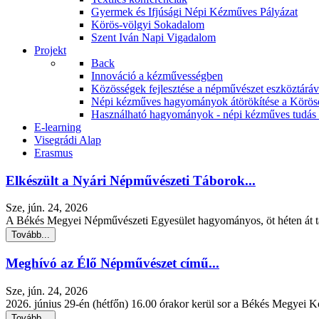
Gyermek és Ifjúsági Népi Kézműves Pályázat
Körös-völgyi Sokadalom
Szent Iván Napi Vigadalom
Projekt
Back
Innováció a kézművességben
Közösségek fejlesztése a népművészet eszköztár
Népi kézműves hagyományok átörökítése a Körös
Használható hagyományok - népi kézműves tudás á
E-learning
Visegrádi Alap
Erasmus
Elkészült a Nyári Népművészeti Táborok...
Sze, jún. 24, 2026
A Békés Megyei Népművészeti Egyesület hagyományos, öt héten át tar
Tovább...
Meghívó az Élő Népművészet című...
Sze, jún. 24, 2026
2026. június 29-én (hétfőn) 16.00 órakor kerül sor a Békés Megyei 
Tovább...