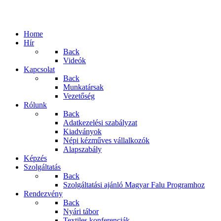
Home
Hír
Back
Videók
Kapcsolat
Back
Munkatársak
Vezetőség
Rólunk
Back
Adatkezelési szabályzat
Kiadványok
Népi kézműves vállalkozók
Alapszabály
Képzés
Szolgáltatás
Back
Szolgáltatási ajánló Magyar Falu Programhoz
Rendezvény
Back
Nyári tábor
Textiles konferenciák