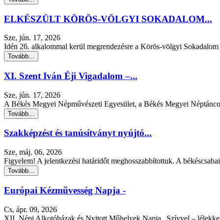
ELKÉSZÜLT KÖRÖS-VÖLGYI SOKADALOM...
Sze, jún. 17, 2026
Idén 26. alkalommal kerül megrendezésre a Körös-völgyi Sokadalom 
Tovább...
XI. Szent Iván Éji Vigadalom –...
Sze, jún. 17, 2026
A Békés Megyei Népművészeti Egyesület, a Békés Megyei Néptáncos
Tovább...
Szakképzést és tanúsítványt nyújtó...
Sze, máj. 06, 2026
Figyelem! A jelentkezési határidőt meghosszabbítottuk. A békéscsaba
Tovább...
Európai Kézművesség Napja -
Cs, ápr. 09, 2026
XII. Népi Alkotóházak és Nyitott Műhelyek Napja „Szívvel – lélekke