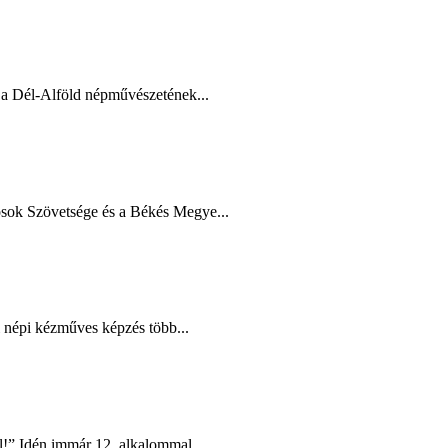
a Dél-Alföld népművészetének...
ok Szövetsége és a Békés Megye...
i népi kézműves képzés több...
l!” Idén immár 12. alkalommal...