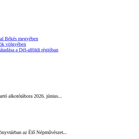
ával Békés megyében
ök völgyében
tadása a Dél-alföldi régióban
tó alkotótábora 2026. június...
Könyvtárban az Élő Népművészet...